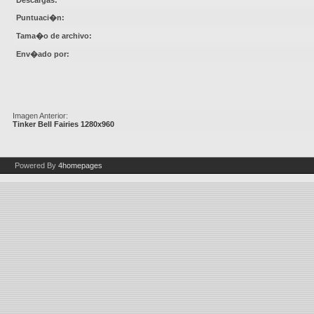
Descargas:
Puntuaci�n:
Tama�o de archivo:
Env�ado por:
Imagen Anterior:
Tinker Bell Fairies 1280x960
Powered By
4homepages