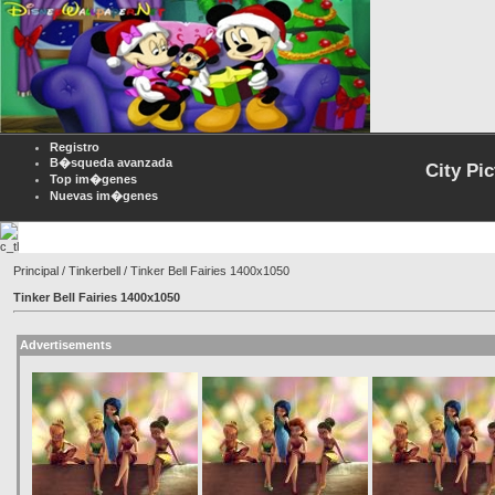
Registro
B�squeda avanzada
City Pi
Top im�genes
Nuevas im�genes
Principal
/
Tinkerbell
/ Tinker Bell Fairies 1400x1050
Tinker Bell Fairies 1400x1050
Advertisements