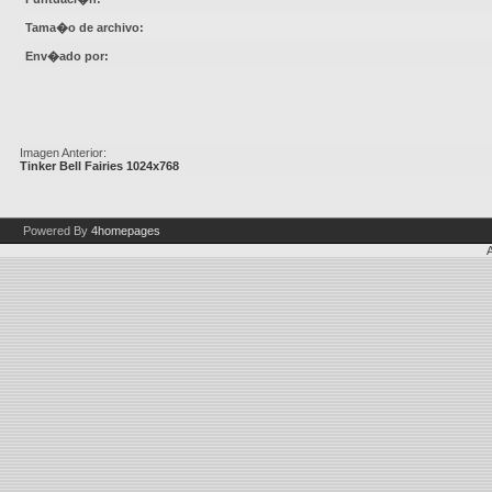
Tama�o de archivo:
Env�ado por:
Imagen Anterior:
Tinker Bell Fairies 1024x768
Powered By
4homepages
A