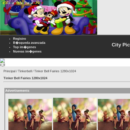
Registro
B�squeda avanzada
City Pi
Top im�genes
Nuevas im�genes
Principal
/
Tinkerbell
/ Tinker Bell Fairies 1280x1024
Tinker Bell Fairies 1280x1024
Advertisements