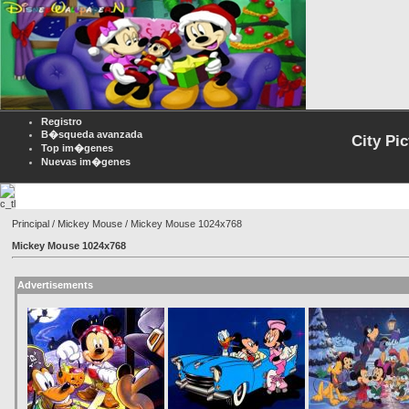
Registro
B�squeda avanzada
City Pi
Top im�genes
Nuevas im�genes
Principal
/
Mickey Mouse
/ Mickey Mouse 1024x768
Mickey Mouse 1024x768
Advertisements