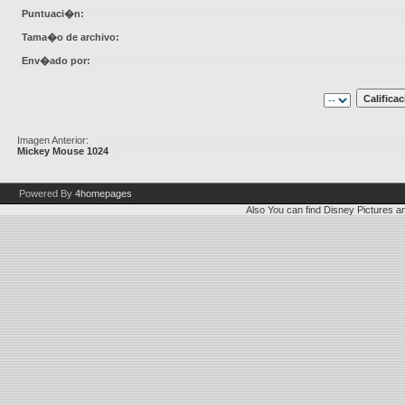
Puntuaci�n:
Tama�o de archivo:
Env�ado por:
Imagen Anterior:
Mickey Mouse 1024
Powered By
4homepages
Also You can find
Disney Pictures
a