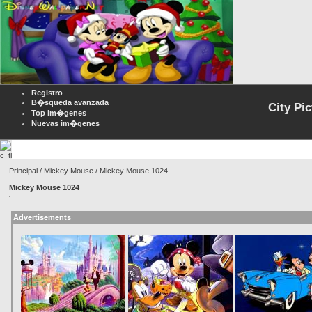
Registro
B�squeda avanzada
City Pi
Top im�genes
Nuevas im�genes
Principal
/
Mickey Mouse
/ Mickey Mouse 1024
Mickey Mouse 1024
Advertisements