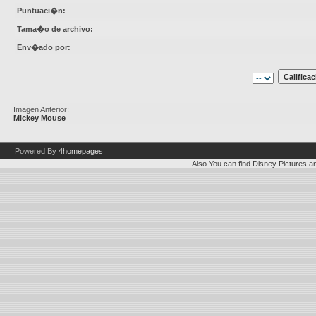
Puntuaci�n:
Tama�o de archivo:
Env�ado por:
Imagen Anterior:
Mickey Mouse
Powered By
4homepages
Also You can find
Disney Pictures
a