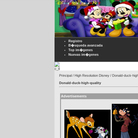
Registro
B�squeda avanzada
Top im�genes
Nuevas im�genes
Principal
/
High Resolution Disney
/ Donald-duck-high
Donald-duck-high-quality
Advertisements