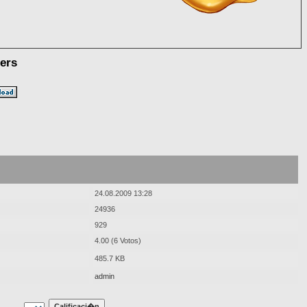
ers
24.08.2009 13:28
24936
929
4.00 (6 Votos)
485.7 KB
admin