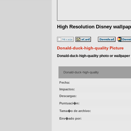
High Resolution Disney wallpap
Donald-duck-high-quality Picture
Donald-duck-high-quality photo or wallpaper
Donald-duck-high-quality
Fecha:
Impactos:
Descargas:
Puntuaci�n:
Tama�o de archivo:
Env�ado por: