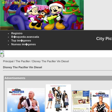
Registro
B�squeda avanzada
City Pi
Top im�genes
Nuevas im�genes
Principal
/
The Pacifier
/ Disney The Pacifier Vin Diesel
Disney The Pacifier Vin Diesel
Advertisements