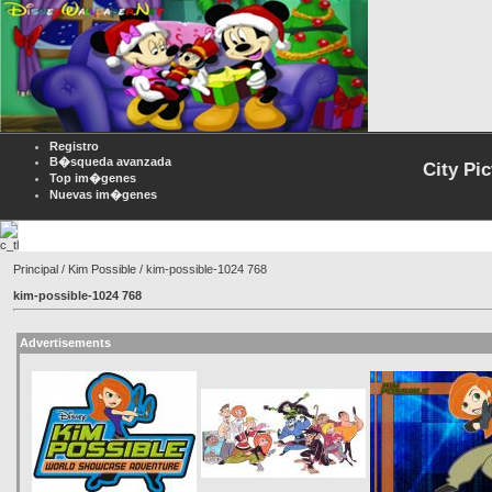
Registro
B�squeda avanzada
City Pi
Top im�genes
Nuevas im�genes
Principal
/
Kim Possible
/ kim-possible-1024 768
kim-possible-1024 768
Advertisements