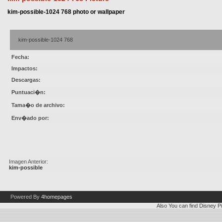
kim-possible-1024 768 photo or wallpaper
kim-possible-1024 768
Fecha:
Impactos:
Descargas:
Puntuaci�n:
Tama�o de archivo:
Env�ado por:
Imagen Anterior:
kim-possible
Powered By
4homepages
Also You can find
Disney Pi