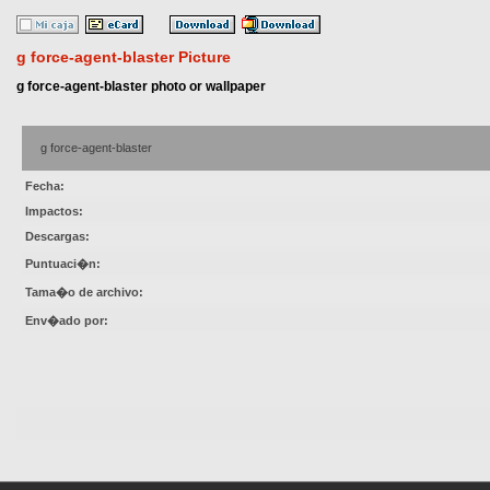
g force-agent-blaster Picture
g force-agent-blaster photo or wallpaper
g force-agent-blaster
Fecha:
Impactos:
Descargas:
Puntuaci�n:
Tama�o de archivo:
Env�ado por: