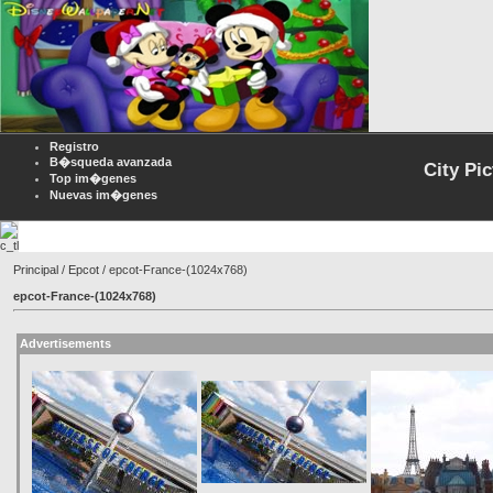
Registro
B�squeda avanzada
City Pi
Top im�genes
Nuevas im�genes
Principal
/
Epcot
/ epcot-France-(1024x768)
epcot-France-(1024x768)
Advertisements