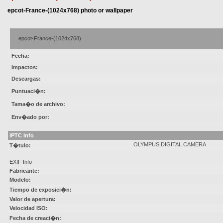
epcot-France-(1024x768) photo or wallpaper
epcot-France-(1024x768)
Fecha:
Impactos:
Descargas:
Puntuaci�n:
Tama�o de archivo:
Env�ado por:
IPTC Info
OLYMPUS DIGITAL CAMERA
T�tulo:
EXIF Info
Fabricante:
Modelo:
Tiempo de exposici�n:
Valor de apertura:
Velocidad ISO:
Fecha de creaci�n: