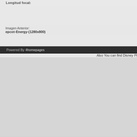
Longitud focal:
Imagen Anterior:
epcot-Energy-(1280x800)
Powered By
4homepages
Also You can find
Disney Pi