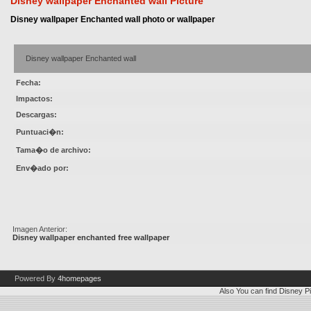
Disney wallpaper Enchanted wall Picture
Disney wallpaper Enchanted wall photo or wallpaper
Disney wallpaper Enchanted wall
Fecha:
Impactos:
Descargas:
Puntuaci�n:
Tama�o de archivo:
Env�ado por:
Imagen Anterior:
Disney wallpaper enchanted free wallpaper
Powered By
4homepages
Also You can find
Disney Pi