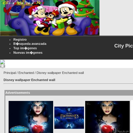
Registro
B�squeda avanzada
City Pi
Top im�genes
Nuevas im�genes
Principal
/
Enchanted
/ Disney wallpaper Enchanted wall
Disney wallpaper Enchanted wall
Advertisements