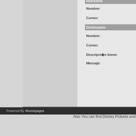
Remitente
Nombre:
Correo:
Destinatario
Nombre:
Correo:
Descripci�n breve:
Mensaje:
Powered By
4homepages
Also You can find
Disney Pictures
an