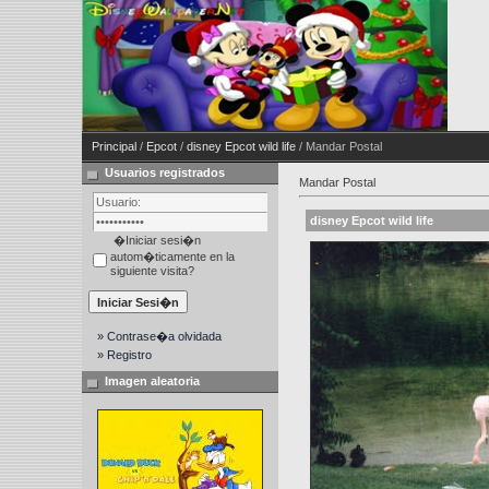
Principal
/
Epcot
/
disney Epcot wild life
/ Mandar Postal
Usuarios registrados
Mandar Postal
disney Epcot wild life
�Iniciar sesi�n
autom�ticamente en la
siguiente visita?
» Contrase�a olvidada
» Registro
Imagen aleatoria