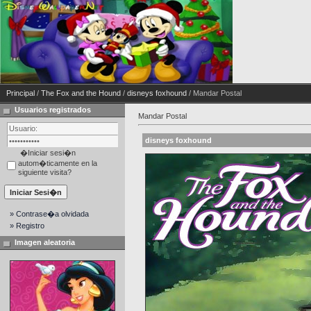
Principal
/
The Fox and the Hound
/
disneys foxhound
/ Mandar Postal
Usuarios registrados
Mandar Postal
disneys foxhound
�Iniciar sesi�n
autom�ticamente en la
siguiente visita?
» Contrase�a olvidada
» Registro
Imagen aleatoria