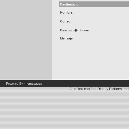
Destinatario
Nombre:
Correo:
Descripci�n breve:
Mensaje:
Powered By
4homepages
Also You can find
Disney Pictures
an