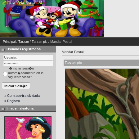
Principal
/
Tarzan
/
Tarzan pic
/ Mandar Postal
Usuarios registrados
Mandar Postal
Tarzan pic
�Iniciar sesi�n
autom�ticamente en la
siguiente visita?
» Contrase�a olvidada
» Registro
Imagen aleatoria