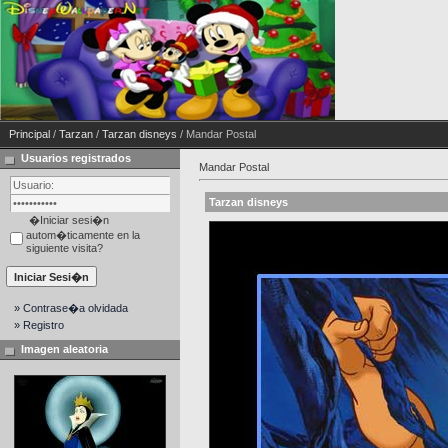
Principal
/
Tarzan
/
Tarzan disneys
/ Mandar Postal
Usuarios registrados
Mandar Postal
Tarzan disneys
�Iniciar sesi�n
autom�ticamente en la
siguiente visita?
» Contrase�a olvidada
» Registro
Imagen aleatoria