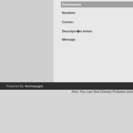
Destinatario
Nombre:
Correo:
Descripci�n breve:
Mensaje:
Powered By
4homepages
Also You can find
Disney Pictures
an