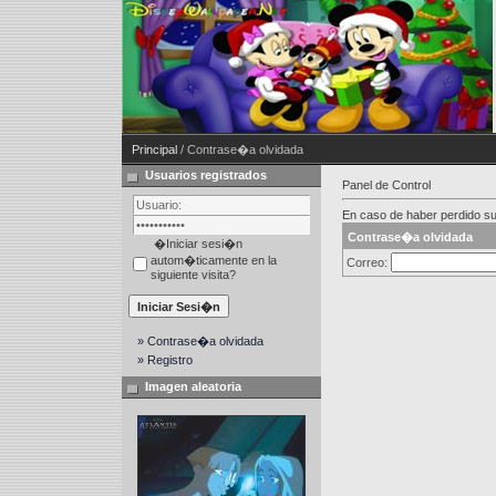
Principal
/ Contrase�a olvidada
Usuarios registrados
Panel de Control
En caso de haber perdido su
Contrase�a olvidada
�Iniciar sesi�n
autom�ticamente en la
Correo:
siguiente visita?
» Contrase�a olvidada
» Registro
Imagen aleatoria